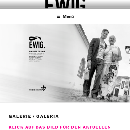
Zum
MAISON EWIG.
STUDIO.REFUGIO.BAR
Inhalt
Menü
springen
GALERIE / GALERIA
KLICK AUF DAS BILD FÜR DEN AKTUELLEN