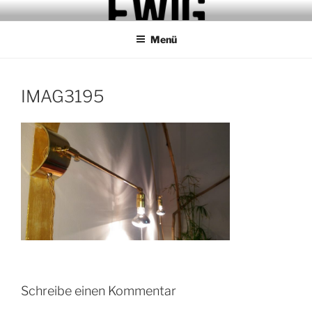
Zum
MAISON EWIG.
STUDIO.REFUGIO.BAR
Inhalt
Menü
springen
IMAG3195
Schreibe einen Kommentar