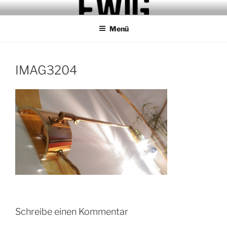
Zum
MAISON EWIG.
STUDIO.REFUGIO.BAR
Inhalt
Menü
springen
IMAG3204
Schreibe einen Kommentar