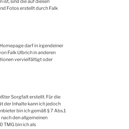
ist, sind die auf diesen
d Fotos erstellt durch Falk
r Homepage darf in irgendeiner
n Falk Ulbrich in anderen
ionen vervielfältigt oder
ter Sorgfalt erstellt. Für die
ät der Inhalte kann ich jedoch
bieter bin ich gemäß § 7 Abs.1
n nach den allgemeinen
0 TMG bin ich als