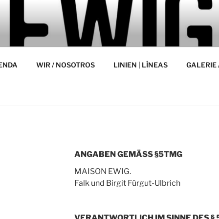
WIG.
IENDA
WIR / NOSOTROS
LINIEN | LÍNEAS
GALERIE 
N
ANGABEN GEMÄSS §5TMG
MAISON EWIG.
Falk und Birgit Fürgut-Ulbrich
VERANTWORTLICH IM SINNE DES §