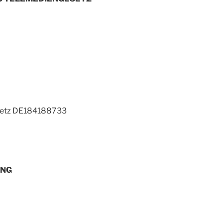
setz DE184188733
UNG