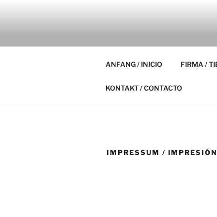
Zum
Inhalt
MAISON E
springen
STUDIO.REFUGIO.BAR
ANFANG / INICIO
FIRMA / T
KONTAKT / CONTACTO
IMPRESSUM / IMPRESIÓ