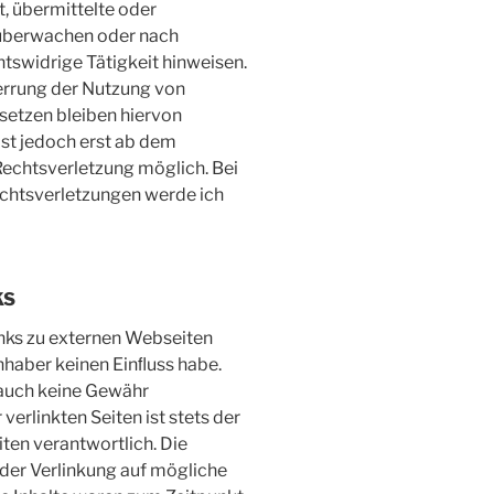
t, übermittelte oder
 überwachen oder nach
htswidrige Tätigkeit hinweisen.
errung der Nutzung von
setzen bleiben hiervon
ist jedoch erst ab dem
Rechtsverletzung möglich. Bei
htsverletzungen werde ich
KS
nks zu externen Webseiten
inhaber keinen Einﬂuss habe.
 auch keine Gewähr
erlinkten Seiten ist stets der
iten verantwortlich. Die
 der Verlinkung auf mögliche