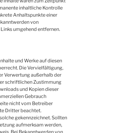
e Inhalte waren zum Zeitpunkt
manente inhaltliche Kontrolle
onkrete Anhaltspunkte einer
Bekanntwerden von
 Links umgehend entfernen.
 Inhalte und Werke auf diesen
rrecht. Die Vervielfältigung,
der Verwertung außerhalb der
er schriftlichen Zustimmung
Downloads und Kopien dieser
kommerziellen Gebrauch
Seite nicht vom Betreiber
e Dritter beachtet.
 solche gekennzeichnet. Sollten
rletzung aufmerksam werden,
nweis. Bei Bekanntwerden von