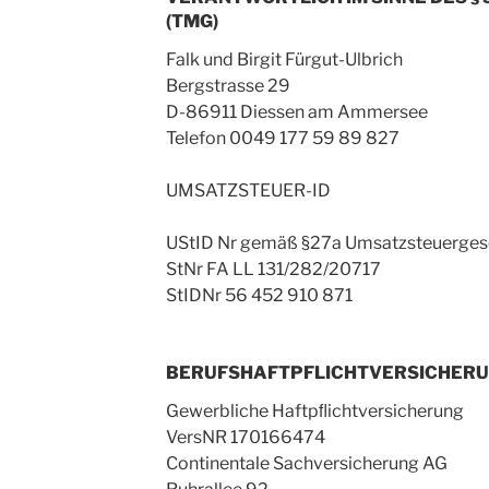
(TMG)
Falk und Birgit Fürgut-Ulbrich
Bergstrasse 29
D-86911 Diessen am Ammersee
Telefon 0049 177 59 89 827
UMSATZSTEUER-ID
UStID Nr gemäß §27a Umsatzsteuerge
StNr FA LL 131/282/20717
StIDNr 56 452 910 871
BERUFSHAFTPFLICHTVERSICHER
Gewerbliche Haftpﬂichtversicherung
VersNR 170166474
Continentale Sachversicherung AG